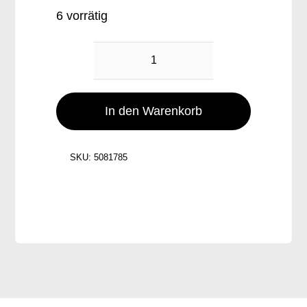
6 vorrätig
Bella
Italia
Dip
In den Warenkorb
Menge
SKU:
5081785