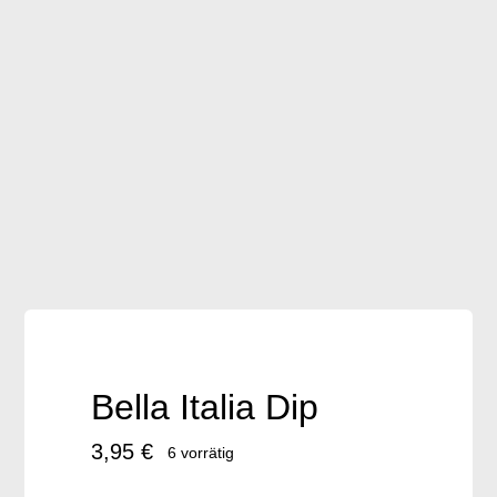
Frischware
Brot auf Vorbestellung
Geschenkartikel
Downloads
Accessoires / Handmade
Bella Italia Dip
3,95
€
6 vorrätig