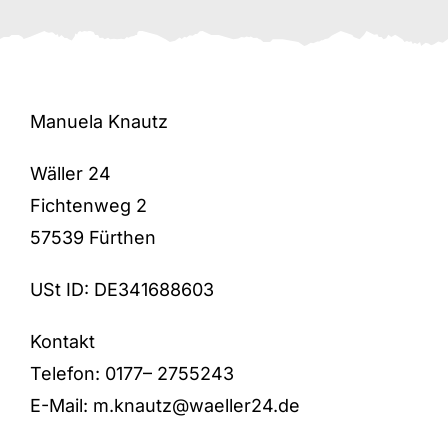
Frischware
Brot auf Vorbestellung
Manuela Knautz
Wäller 24
Geschenkartikel
Fichtenweg 2
57539 Fürthen
Downloads
USt ID: DE341688603
Accessoires / Handmade
Kontakt
Telefon: 0177– 2755243
E-Mail: m.knautz@waeller24.de