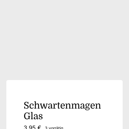
Frischware
Brot auf Vorbestellung
Geschenkartikel
Downloads
Accessoires / Handmade
Schwartenmagen
Glas
3,95
€
3 vorrätig