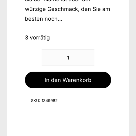
würzige Geschmack, den Sie am
besten noch…
3 vorrätig
Schwartenmagen
Glas
Menge
In den Warenkorb
SKU:
1349982