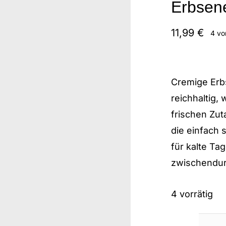
Erbsen
11,99
€
4 vo
Cremige Erb
reichhaltig,
frischen Zut
die einfach 
für kalte Ta
zwischendur
4 vorrätig