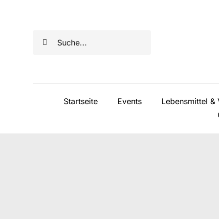
Skip
to
Search
content
for:
Startseite
Events
Lebensmittel & 