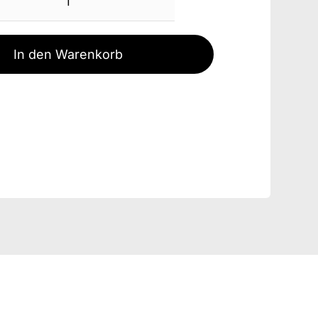
Erbseneintopf
1000G
Menge
In den Warenkorb