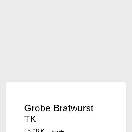
Frischware
Brot auf Vorbestellung
Geschenkartikel
Downloads
Accessoires / Handmade
Grobe Bratwurst
TK
15,98
€
1 vorrätig