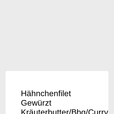
Frischware
Brot auf Vorbestellung
Geschenkartikel
Downloads
Accessoires / Handmade
Hähnchenfilet
Gewürzt
Kräuterbutter/Bbq/Curry