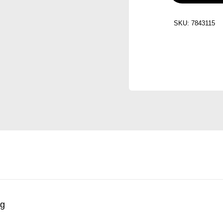
SKU:
7843115
ng