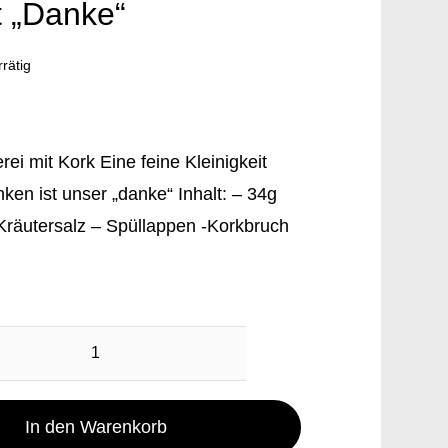
t „Danke“
rrätig
rei mit Kork Eine feine Kleinigkeit
en ist unser „danke“ Inhalt: – 34g
 Kräutersalz – Spüllappen -Korkbruch
Präsent
"Danke"
Menge
In den Warenkorb