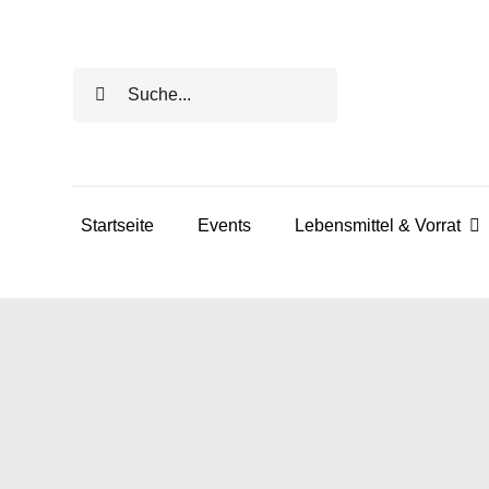
Skip
to
Search
content
for:
Startseite
Events
Lebensmittel & Vorrat