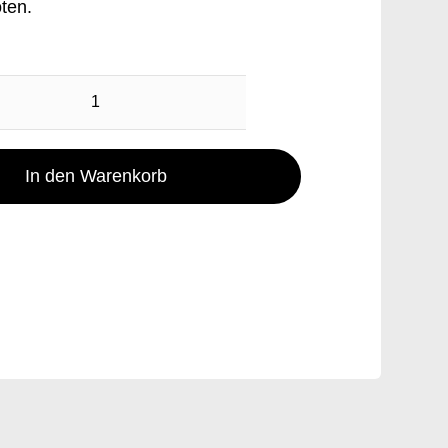
ten.
Walnussbrot
700g
aus
In den Warenkorb
dem
Backes
Menge