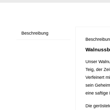
Beschreibung
Beschreibu
Walnussbr
Unser Walnus
Teig, der Ze
Verfeinert m
sein Geheimn
eine saftige
Die geröste