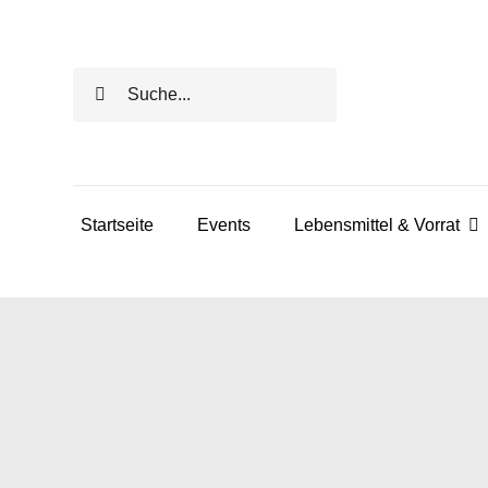
Skip
to
Search
content
for:
Startseite
Events
Lebensmittel & Vorrat