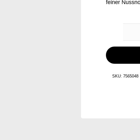
feiner Nussno
SKU:
7565048