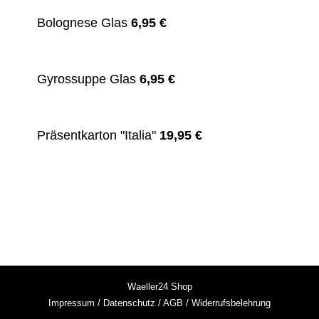
Bolognese Glas
6,95
€
Gyrossuppe Glas
6,95
€
Präsentkarton "Italia"
19,95
€
Waeller24 Shop
Impressum
/
Datenschutz
/
AGB
/
Widerrufsbelehrung