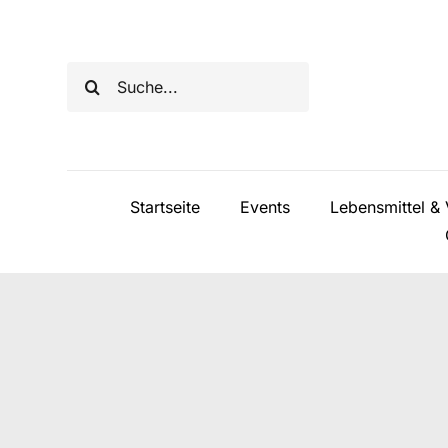
Skip
to
Search
content
for:
Startseite
Events
Lebensmittel & 