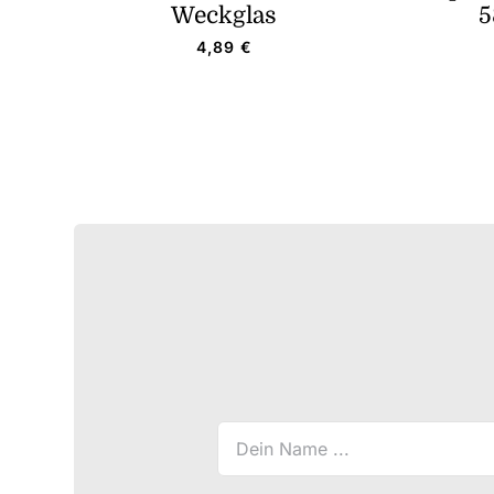
Weckglas
5
4,89
€