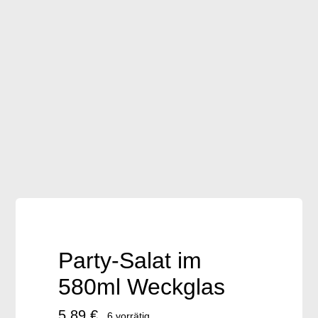
Frischware
Brot auf Vorbestellung
Geschenkartikel
Downloads
Accessoires / Handmade
Party-Salat im
580ml Weckglas
5,89
€
6 vorrätig