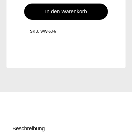
Salat
im
In den Warenkorb
580ml
Weckglas
SKU:
WW-63-6
Menge
Beschreibung