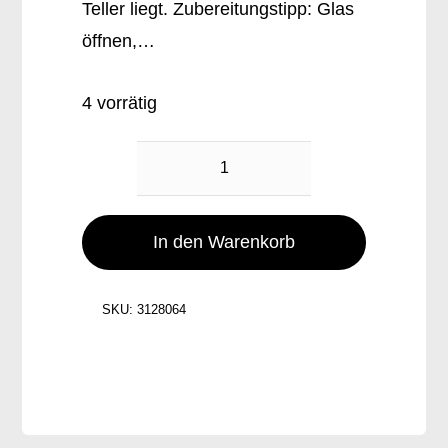
Teller liegt. Zubereitungstipp: Glas
öffnen,…
4 vorrätig
Pop
Up
Fleischkäse
In den Warenkorb
Grob
Glas
SKU:
3128064
Menge