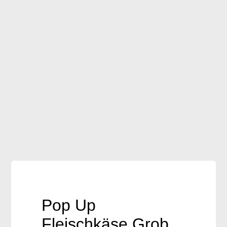
Frischware
Brot auf Vorbestellung
Geschenkartikel
Downloads
Accessoires / Handmade
Pop Up
Fleischkäse Grob