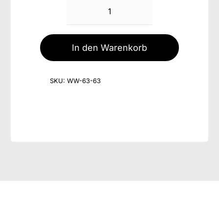
Wildschwein-
Cabanossi
Menge
In den Warenkorb
SKU:
WW-63-63